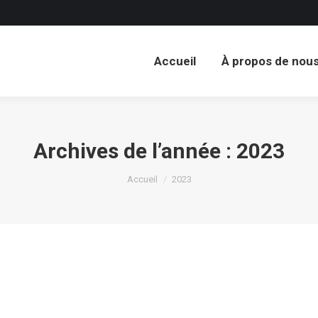
Accueil
À propos de nou
Accueil
À propos de nou
Archives de l’année :
2023
Vous êtes ici :
Accueil
2023