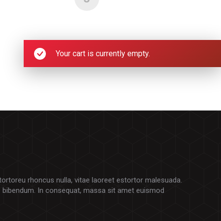
Your cart is currently empty.
 tortoreu rhoncus nulla, vitae laoreet estortor malesuada.
e bibendum. In consequat, massa sit amet euismod