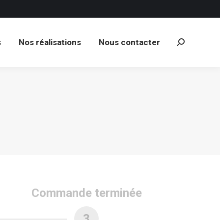
s
Nos réalisations
Nous contacter
Recherche
:
s
Nos réalisations
Nous contacter
Recherche
:
Commande terminée
3