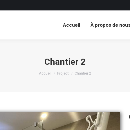
Accueil
À propos de nou
Accueil
À propos de nou
Chantier 2
Vous êtes ici :
Accueil
Project
Chantier 2