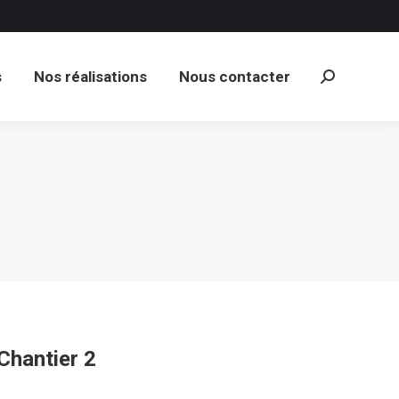
s
Nos réalisations
Nous contacter
Recherche
:
s
Nos réalisations
Nous contacter
Recherche
:
Chantier 2