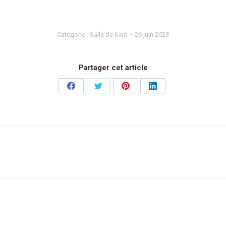
Catégorie :
Salle de bain
26 juin 2023
Partager cet article
Partager
Partager
Partager
Partager
sur
sur
sur
sur
Facebook
Twitter
Pinterest
LinkedIn
Projets
similaires