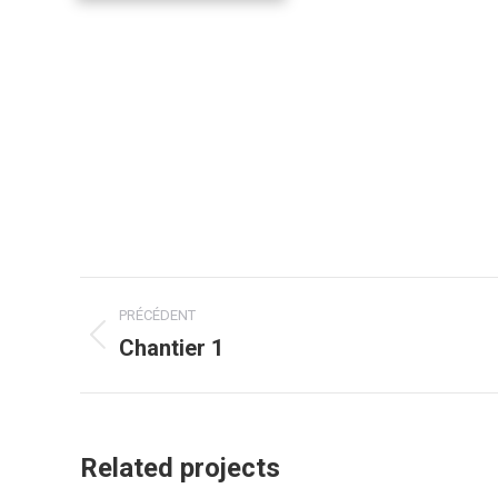
Navigation
PRÉCÉDENT
de
Chantier 1
Onglet
précédent
commentaire
Related projects